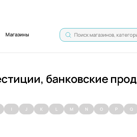
Магазины
стиции, банковские про
I
J
K
L
M
N
O
P
Q