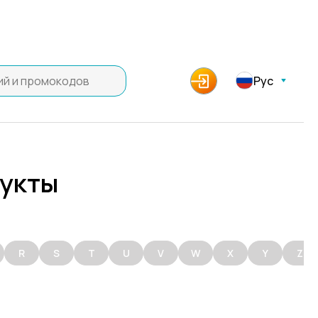
Рус
дукты
R
S
T
U
V
W
X
Y
Z