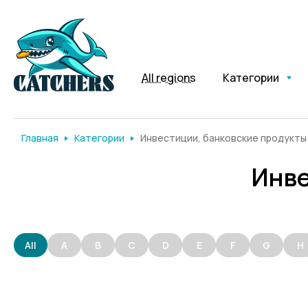
All regions
Категории
Главная
Категории
Инвестиции, банковские продукты
Инве
All
A
B
C
D
E
F
G
H