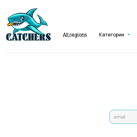
All regions
Категории