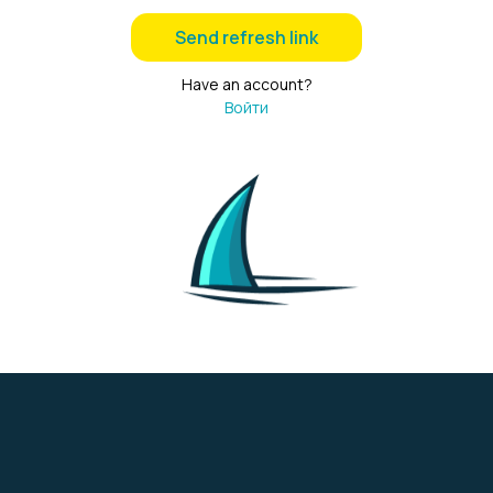
Send refresh link
Have an account?
Войти